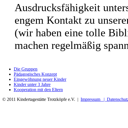
Ausdrucksfähigkeit unters
engem Kontakt zu unsere
(wir haben eine tolle Bib
machen regelmäßig spann
Die Gruppen
Pädagogisches Konzept
Eingewöhnung neuer Kinder
Kinder unter 3 Jahre
Kooperation mit den Eltern
XNXX
© 2011 Kindertagestätte Trotzköpfe e.V. |
Impressum |
Datenschut
SHAHWA