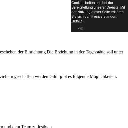
Cookies helfen uns bei der
Bereitstellung unserer Dienste. Mit
der Nutzung dieser Seite erklären
Sie sich damit einverstanden.
Details
.
OK
geschehen der Einrichtung.Die Erziehung in der Tagesstätte soll unter
Erziehern geschaffen werdenDafür gibt es folgende Möglichkeiten:
ern und dem Team zu festigen.